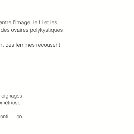
tre l’image, le fil et les
 des ovaires polykystiques
ont ces femmes recousent
émoignages
métriose,
senti — en