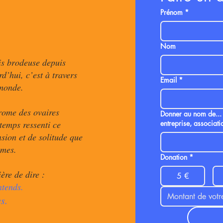
Prénom
*
Nom
is brodeuse depuis
d’hui, c’est à travers
Email
*
 monde.
rome des ovaires
Donner au nom de...
gtemps ressenti ce
entreprise, associatio
ion et de solitude que
mmes.
Donation
*
ère de dire :
5 €
ntends.
s.