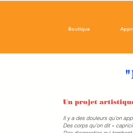
Boutique
Appr
"
Un projet artistiqu
Il y a des douleurs qu’on app
Des corps qu’on dit « caprici
Des diagnostics qui tombent t