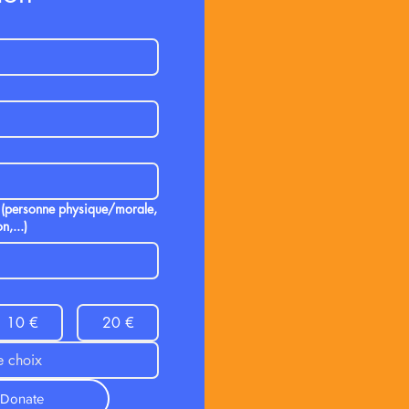
 (personne physique/morale,
n,...)
10 €
20 €
Donate