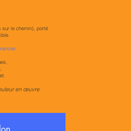
 sur le chemin), porté
ible.
inancier.
ues,
,
et.
ouleur en œuvre
don