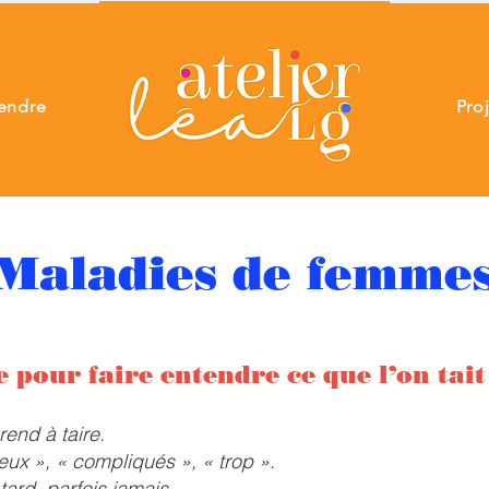
endre
Pro
Maladies de femme
e pour faire entendre ce que l’on tait
rend à taire.
eux », « compliqués », « trop ».
ard, parfois jamais.