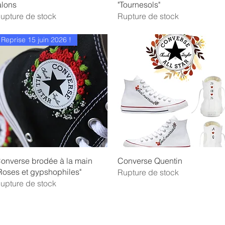
alons
"Tournesols"
upture de stock
Rupture de stock
Reprise 15 juin 2026 !
Aperçu rapide
Aperçu rapide
onverse brodée à la main
Converse Quentin
Roses et gypshophiles"
Rupture de stock
upture de stock