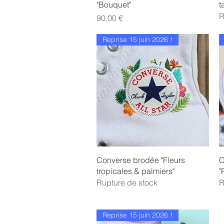
"Bouquet"
t
R
Prix
90,00 €
Reprise 15 juin 2026 !
Aperçu rapide
Converse brodée "Fleurs
C
tropicales & palmiers"
"
Rupture de stock
R
Reprise 15 juin 2026 !