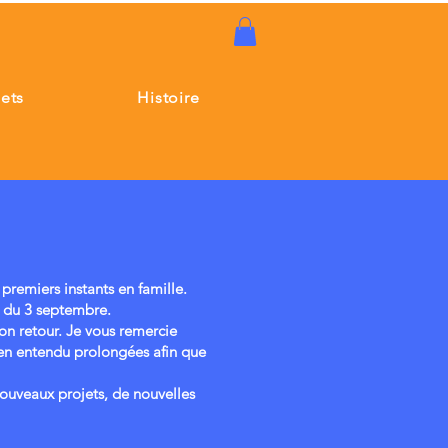
jets
Histoire
premiers instants en famille.
ir du 3 septembre.
n retour. Je vous remercie
bien entendu prolongées afin que
nouveaux projets, de nouvelles