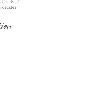
! 1 côté, 2
i décidez !​
tion