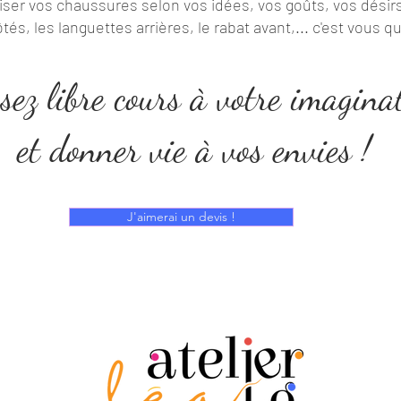
ser vos chaussures selon vos idées, vos goûts, vos désirs 
tés, les languettes arrières, le rabat avant,... c'est vous qu
sez libre cours à votre imagina
et donner vie à vos envies !
J'aimerai un devis !