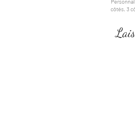
Personnali
côtés, 3 cô
Lais