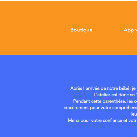
Boutique
Appr
Après l'arrivée de notre bébé, je
L'atelier est donc en
Pendant cette parenthèse, les 
sincèrement pour votre compréhensi
leu
Merci pour votre confiance et votr