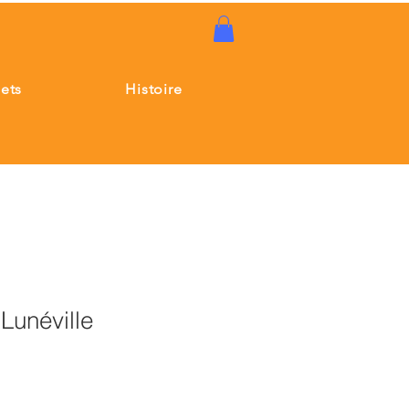
jets
Histoire
Lunéville