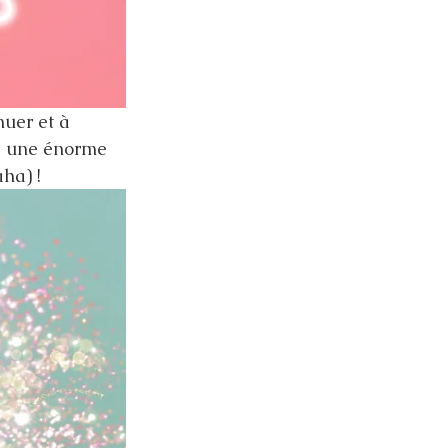
uer et à 
me une énorme 
ha) !