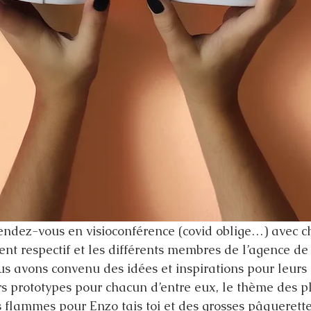
rendez-vous en visioconférence (covid oblige…) avec 
ent respectif et les différents membres de l’agence de
 avons convenu des idées et inspirations pour leurs c
urs prototypes pour chacun d’entre eux, le thème des p
 flammes pour Enzo tais toi et des grosses pâquerett