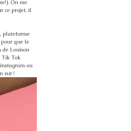
se!). On me 
ce projet, il 
k, plateforme 
 pour que le 
n de Louison 
e Tik Tok 
 instagram ou 
 sur ! 