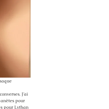
chaque 
 
onverses. J’ai 
lanètes pour 
es pour Lythan 