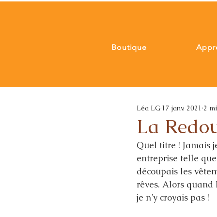
Boutique
Appr
Léa LG
17 janv. 2021
2 mi
La Redou
Quel titre ! Jamais
entreprise telle que
découpais les vêtem
rêves. Alors quand 
je n’y croyais pas ! 