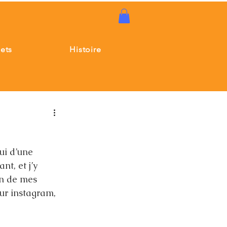
jets
Histoire
ui d’une 
t, et j’y 
on de mes 
ur instagram, 