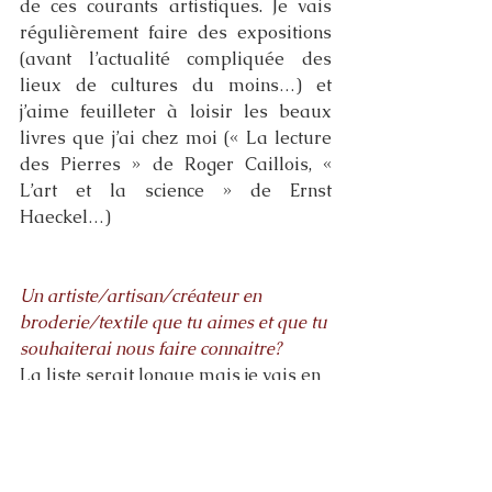
de ces courants artistiques. Je vais 
régulièrement faire des expositions 
(avant l’actualité compliquée des 
lieux de cultures du moins…) et 
j’aime feuilleter à loisir les beaux 
livres que j’ai chez moi (« La lecture 
des Pierres » de Roger Caillois, « 
L’art et la science » de Ernst 
Haeckel…) 
Un artiste/artisan/créateur en 
broderie/textile que tu aimes et que tu 
souhaiterai nous faire connaitre? 
La liste serait longue mais je vais en 
choisir deux, avec qui j’ai fait mes 
études et avec qui j’échange toujours 
régulièrement :  Clémentine 
Brandibas, Brodeuse Organique. J’ai 