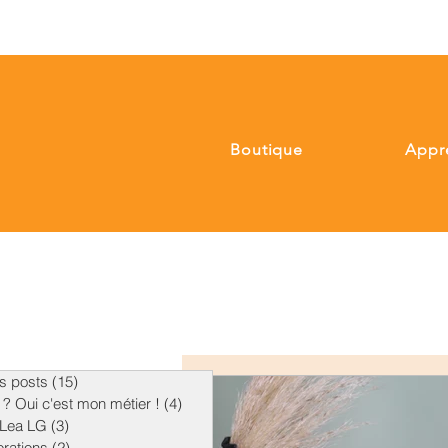
Boutique
Appr
es posts
(15)
15 posts
 ? Oui c'est mon métier !
(4)
4 posts
r Lea LG
(3)
3 posts
orations
(2)
2 posts