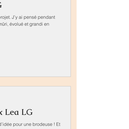
G
 projet. J’y ai pensé pendant
 mûri, évolué et grandi en
 x Lea LG
 d’idée pour une brodeuse ! Et