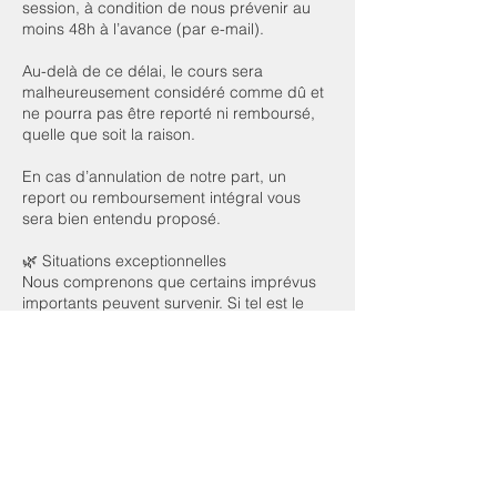
session, à condition de nous prévenir au
moins 48h à l’avance (par e-mail).
Au-delà de ce délai, le cours sera
malheureusement considéré comme dû et
ne pourra pas être reporté ni remboursé,
quelle que soit la raison.
En cas d’annulation de notre part, un
report ou remboursement intégral vous
sera bien entendu proposé.
🌿 Situations exceptionnelles
Nous comprenons que certains imprévus
importants peuvent survenir. Si tel est le
cas (hospitalisation, deuil, etc.), n’hésitez
pas à nous contacter dans les 3 jours
suivant la date du cours avec les
justificatifs nécessaires. Nous étudierons
chaque situation avec attention et
bienveillance.