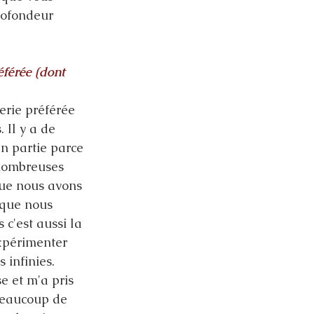
rofondeur 
éférée (dont 
erie préférée 
 Il y a de 
n partie parce 
nombreuses 
ue nous avons 
sque nous 
 c'est aussi la 
expérimenter 
 infinies. 
e et m'a pris 
eaucoup de 