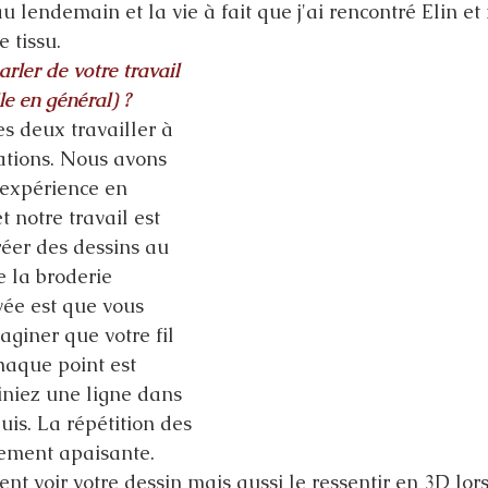
au lendemain et la vie à fait que j'ai rencontré Elin e
e tissu.
ler de votre travail 
le en général) ?
s deux travailler à 
rations. Nous avons 
 expérience en 
t notre travail est 
réer des dessins au 
e la broderie 
ée est que vous 
giner que votre fil 
chaque point est 
niez une ligne dans 
uis. La répétition des 
lement apaisante. 
nt voir votre dessin mais aussi le ressentir en 3D lor