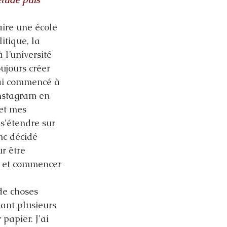
faire une école 
litique, la 
 l’université 
ujours créer 
'ai commencé à 
nstagram en 
et mes 
s'étendre sur 
nc décidé 
r être 
 et commencer 
 de choses 
ant plusieurs 
papier. J'ai 