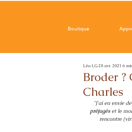
Boutique
Appr
Léa LG
28 avr. 2021
6 mi
Broder ? 
Charles
"J'ai eu envie d
préjugés 
et le mo
rencontre (virt