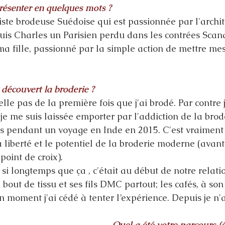
ésenter en quelques mots ?
tiste brodeuse Suédoise qui est passionnée par l'archit
suis Charles un Parisien perdu dans les contrées Scan
 fille, passionné par la simple action de mettre mes
écouvert la broderie ? 
lle pas de la première fois que j'ai brodé. Par contre
 je me suis laissée emporter par l'addiction de la broder
s pendant un voyage en Inde en 2015. C'est vraiment
a liberté et le potentiel de la broderie moderne (avant 
point de croix).
 si longtemps que ça , c'était au début de notre relati
 bout de tissu et ses fils DMC partout; les cafés, à son 
n moment j'ai cédé à tenter l’expérience. Depuis je n'a
Quel a été votre parcours (