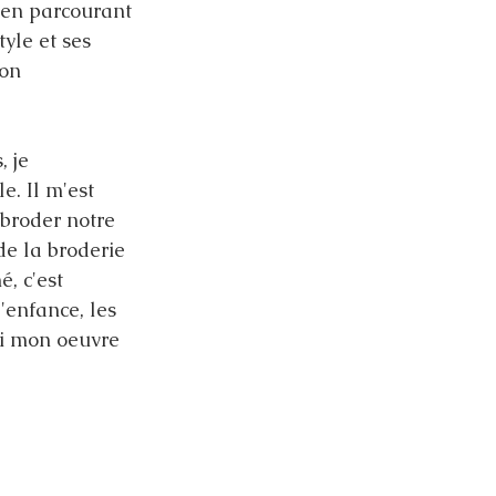
s en parcourant 
yle et ses 
on 
 je 
. Il m'est 
 broder notre 
de la broderie 
, c'est 
'enfance, les 
ici mon oeuvre 