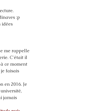
ecture. 
dinaves :p 
 idées 
 je me rappelle 
ie. C'était il 
 à ce moment 
je faisais 
on en 2016. Je 
université, 
i jamais 
étude puis 