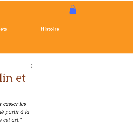
jets
Histoire
lin et
r 
casser les 
é partir à la 
 cet art."