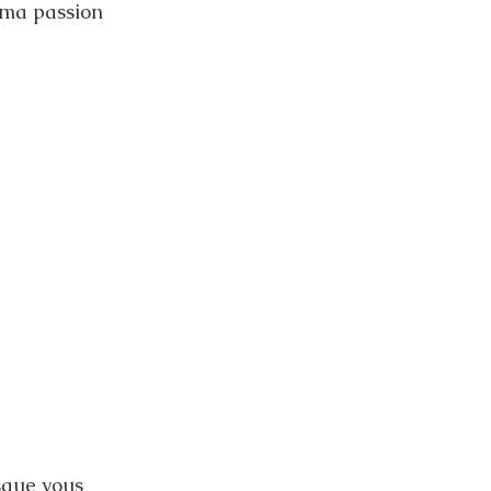
t ma passion 
sque vous 